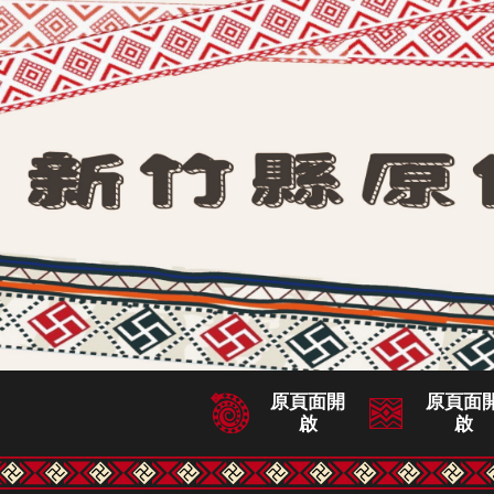
跳
到
主
要
內
容
區